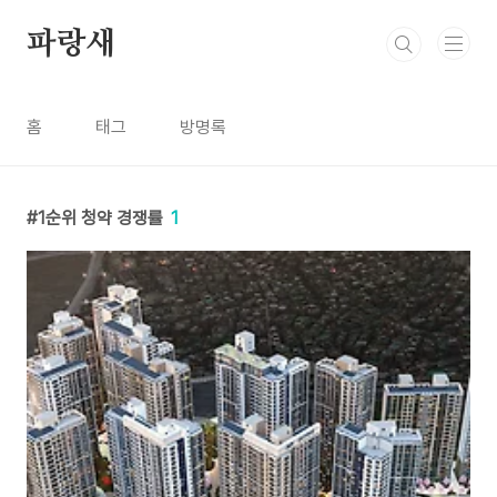
본문 바로가기
파랑새
홈
태그
방명록
1순위 청약 경쟁률
1