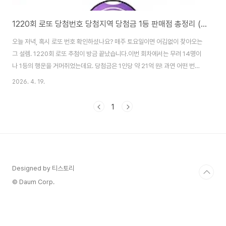
1220회 로또 당첨번호 당첨지역 당첨금 1등 판매점 총정리 (2026년 4월 18일)
오늘 저녁, 혹시 로또 번호 확인하셨나요? 매주 토요일이면 어김없이 찾아오는
그 설렘. 1220회 로또 추첨이 방금 끝났습니다.이번 회차에서는 무려 14명이
나 1등의 행운을 거머쥐었는데요. 당첨금은 1인당 약 21억 원! 과연 어떤 번호
가 나왔고, 어디서 당첨됐을까요? 지금부터 1220회 로또 당첨번호와 등수별
2026. 4. 19.
당첨금, 그리고 1등 배출 판매점까지 한눈에 정리해 드리겠습니다. 1220회 로
또 당첨번호 및 보너스 번호 확인 2026년 4월 18일 토요일 저녁, MBC '생방
1
송 행복드림 로또 6/45'를 통해 1220회 추첨이 진행되었습니다. 이번 회차
황금손은 아나운서 박소영 씨가 맡았죠.추첨 결과 나온 1등 당첨번호는 2, 22,
25, 28, 34, 43이며, 보너스 번호는 16입니다.흥미로운 점이 있..
Designed by 티스토리
© Daum Corp.