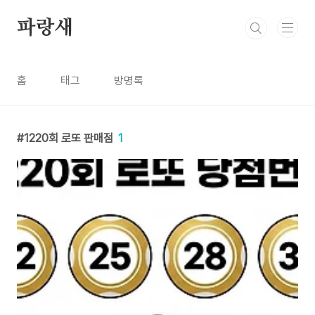
본문 바로가기
파랑새
홈
태그
방명록
1220회 로또 판매점
1