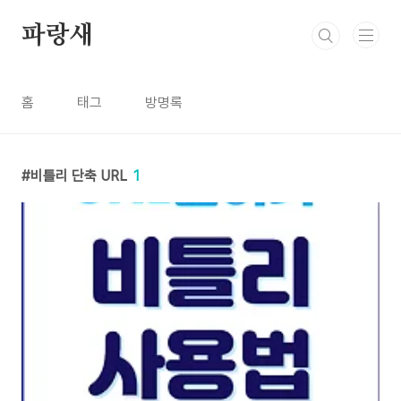
본문 바로가기
파랑새
홈
태그
방명록
비틀리 단축 URL
1