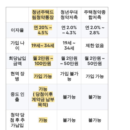
청년주택드
청년우대
주택청약종
림청약통장
청약저축
합저축
연 20% ~
연 2.0%
연 2.0% ~
이자율
4.5%
~ 4.3%
2.8%
가입 나
19세 ~
19세~ 34세
제한 없음
이
34세
회당납입
월 2만원 ~
월 2만원
월 2만원 ~
금액
100만원
~ 50만원
50만원
현역 장
가입 불가
가입 가능
가입 가능
병
능
가능
중도 인
( 당첨이후
불가능
불가능
출
계약금 납부
목적)
청약 당
첨 후 추
가능
불가능
불가능
가납입