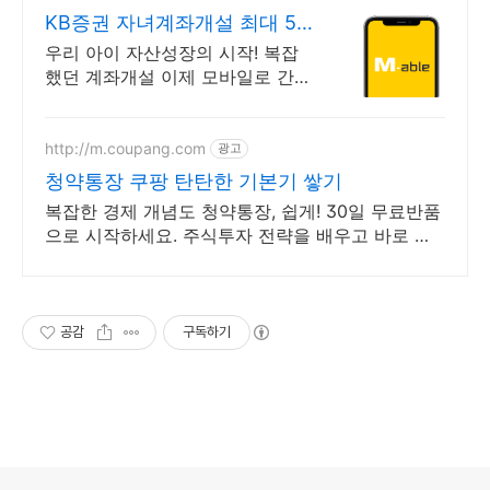
KB증권 자녀계좌개설 최대 5
만원 주식쿠폰
우리 아이 자산성장의 시작! 복잡
했던 계좌개설 이제 모바일로 간편
하게 끝! 첫 계좌 개설하면 국내주
식 온라인 수수료 평생 혜택
http://m.coupang.com
광고
청약통장 쿠팡 탄탄한 기본기 쌓기
복잡한 경제 개념도 청약통장, 쉽게! 30일 무료반품
으로 시작하세요. 주식투자 전략을 배우고 바로 실
천! 오늘주문 내일도착 로켓배송으로 시작하세요.
공감
구독하기