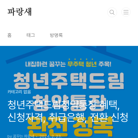
본문 바로가기
파랑새
홈
태그
방명록
카테고리 없음
청년주택드림청약통장 혜택,
신청자격, 취급은행, 전환 신청
by 꿈꾸는 파랑새
2024. 2. 23.