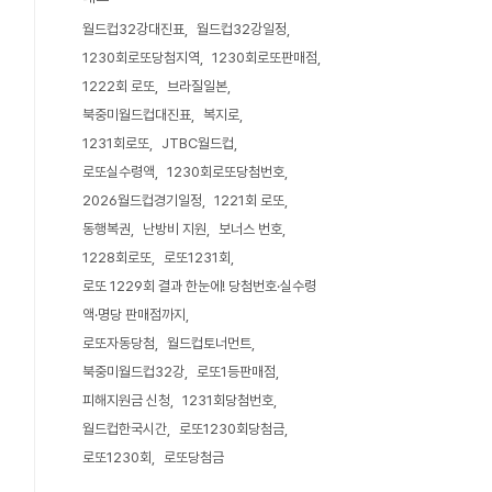
월드컵32강대진표
월드컵32강일정
1230회로또당첨지역
1230회로또판매점
1222회 로또
브라질일본
북중미월드컵대진표
복지로
1231회로또
JTBC월드컵
로또실수령액
1230회로또당첨번호
2026월드컵경기일정
1221회 로또
동행복권
난방비 지원
보너스 번호
1228회로또
로또1231회
로또 1229회 결과 한눈에! 당첨번호·실수령
액·명당 판매점까지
로또자동당첨
월드컵토너먼트
북중미월드컵32강
로또1등판매점
피해지원금 신청
1231회당첨번호
월드컵한국시간
로또1230회당첨금
로또1230회
로또당첨금