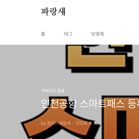
본문 바로가기
파랑새
홈
태그
방명록
카테고리 없음
인천공항 스마트패스 등
by 꿈꾸는 파랑새
2024. 9. 3.